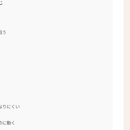
じ
狙う
なりにくい
めに動く